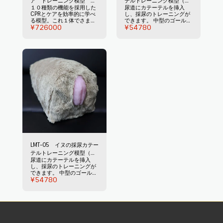
ア トレーニング模型 ～
テルトレーニング模型（オ
１０種類の機能を採用した
尿道にカテーテルを挿入
LUSTER～
ス）
CPRとケアを効率的に学べ
し、採尿のトレーニングが
る模型。これ１体でさまざ
できます。 中型のゴールデ
¥
726000
¥
54780
まなことをトレーニングで
ンレトリバーの大きさのオ
きます。機能は①経鼻カテ
スイヌを解剖学的に再現し
ーテル、②気管挿管、③口
ています。 表皮にはフェイ
の開閉、④瞼の開閉、⑤橈
クファーを使っているので
側皮静脈注射、⑥後肢動脈
臨場感があります。 背臥
触診、⑦肛門（体温計を差
位、左側臥位のカテーテル
込み可）、⑧胸部圧迫、⑨
導入に対応しています。 包
胸部の呼吸確認、⑩マウ
皮を剥くことが可能です。
ス・ツー・ノウズ、⑪オプ
特殊な柔らかいシリコンを
ション、別売のLMT-04「イ
採用しています。 模型内部
ヌの採尿カテーテルトレー
に液体を注入し、カテーテ
ニング模型（オス）」を内
ルを通し、注射器で吸引が
蔵可能、⑫オプション、別
できます。 注液・排液も簡
売のLMT-0５「イヌの採尿
単です。
カテーテルトレーニング模
型（メス）」を内蔵可能 特
殊シリコン樹脂、特殊低反
発スポンジを採用。頭蓋
骨、歯牙は硬く、口腔内、
LMT-05 イヌの採尿カテー
咽頭蓋、胴体及び四肢等は
テルトレーニング模型（メ
柔らかくフェィクファーを
尿道にカテーテルを挿入
ス）
使用した日本製の模型で
し、採尿のトレーニングが
す。
できます。 中型のゴールデ
¥
54780
ンレトリバーの大きさのメ
スイヌを解剖学的に再現し
ています。 表皮にはフェイ
クファーを使っているので
臨場感があります。 尿道口
の位置を含め生殖器の外形
を学べます。特殊な柔らか